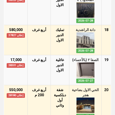
إعلان 38323
اﻻول
2026-07-28
18
دانة الراشدية
تمليك
أربع غرف
580,000
الدور
إعلان 37827
اﻻول
2026-07-28
19
الصفا ٢ (بالأحساء)
عائلية
أربع غرف
17,000
الدور
إعلان 38301
اﻻول
2026-07-27
20
الحي الاول بضاحية
شقة
أربع غرف
550,000
هجر
دبلكسية
200 م
إعلان 38180
أول
وثاني