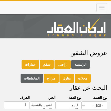
Skip
to
main
content
Main
navigation
عروض الشقق
الرئيسية
اراضي
شقق
عمارات
محلات
منازل
مزارع
المخططات
البحث عن عقار
نوع الشقة
نوع العقد
الحي
الحرف