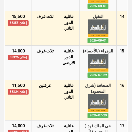
2026-08-01
14
النخيل
عائلية
ثلاث غرف
15,500
الدور
إعلان 38355
الثاني
2026-08-01
15
الزهراء (بالأحساء)
عائلية
ثلاث غرف
14,000
الدور
إعلان 38326
اﻻرضي
2026-07-29
16
الصحافة (شرق
عائلية
غرفتين
11,500
المحدود)
الدور
إعلان 38324
الثاني
2026-07-29
17
حي الملك فهد (
عائلية
ثلاث غرف
14,000
المحدود ) /أ
الدور