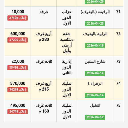
2026-04-29
71
الرقيقة (بالهفوف)
عزاب
غرفة
10,000
الدور
إعلان 37396
اﻻول
2026-04-29
72
الرابية بالهفوف
شقة
أربع غرف
600,000
دبلكسية
280 م
إعلان 37220
أرضي
2026-04-18
وأول
73
شارع الستين
إدارية
ثلاث غرف
22,000
الدور
إعلان 35456
الثاني
2026-04-14
74
الزهراء ٤
تمليك
أربع غرف
570,000
الدور
215 م
إعلان 34268
اﻻول
2026-04-14
75
النخيل
تمليك
ثلاث غرف
495,000
الدور
160 م
إعلان 36748
اﻻول
2026-04-12