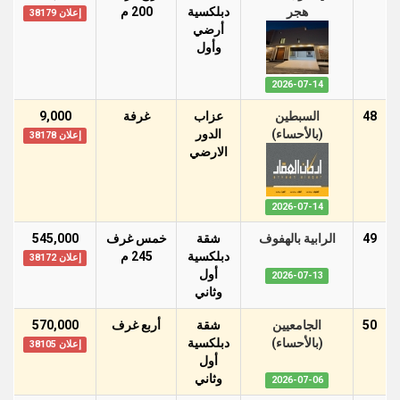
هجر
دبلكسية
200 م
إعلان 38179
أرضي
وأول
2026-07-14
48
السبطين
عزاب
غرفة
9,000
(بالأحساء)
الدور
إعلان 38178
اﻻرضي
2026-07-14
49
الرابية بالهفوف
شقة
خمس غرف
545,000
دبلكسية
245 م
إعلان 38172
أول
2026-07-13
وثاني
50
الجامعيين
شقة
أربع غرف
570,000
(بالأحساء)
دبلكسية
إعلان 38105
أول
وثاني
2026-07-06