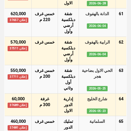
اﻻول
2026-06-28
61
الدانة بالهفوف
شقة
خمس غرف
620,000
دبلكسية
220 م
إعلان 37657
أرضي
2026-06-04
وأول
62
الرابية بالهفوف
شقة
خمس غرف
570,000
دبلكسية
إعلان 37511
أرضي
2026-06-04
وأول
63
الحي الاول بضاحية
شقة
خمس غرف
550,000
هجر
دبلكسية
200 م
إعلان 37711
أول
وثاني
2026-05-25
64
شارع الخليج
إدارية
غرفة
60,000
الدور
300 م
إعلان 37689
اﻻول
2026-05-23
65
السلمانية
تمليك
خمس غرف
460,000
الدور
إعلان 37481