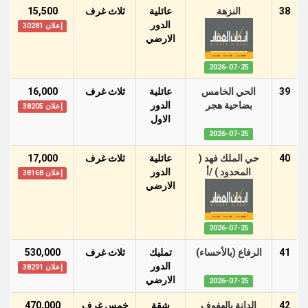
38
النزهة
عائلية
ثلاث غرف
15,500
الدور
إعلان 30281
اﻻرضي
2026-07-25
39
الحي الخامس
عائلية
ثلاث غرف
16,000
بضاحية هجر
الدور
إعلان 38205
اﻻول
2026-07-25
40
حي الملك فهد (
عائلية
ثلاث غرف
17,000
المحدود ) /أ
الدور
إعلان 38168
اﻻرضي
2026-07-25
41
الرفاع (بالأحساء)
تمليك
ثلاث غرف
530,000
الدور
إعلان 38291
اﻻرضي
2026-07-25
42
الدانة بالهفوف
شقة
خمس غرف
470,000