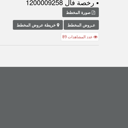
▪︎ رخصة فال 1200009258
صورة المخطط
عـروض المخطط
خريطة عروض المخطط
عدد المشاهدات 89