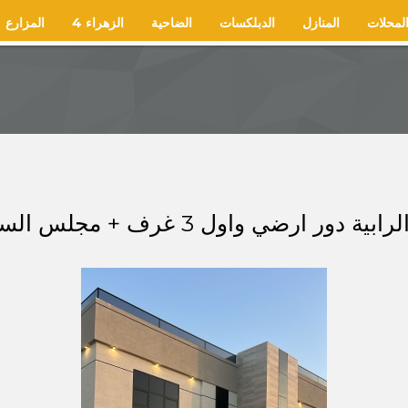
لمحلات
المنازل
الدبلكسات
الضاحية
الزهراء 4
المزارع
واول 3 غرف + مجلس السعر 600 الف