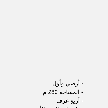
- أرضي وأول
▪︎ المساحة 280 م
- أربع غرف