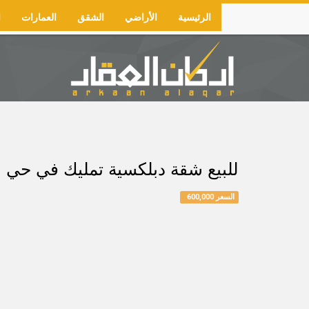
Skip
الرئيسية
الأراضي
الشقق
العمارات
ا
to
Main
main
navigation
content
للبيع شقة دبلكسية تمليك في حي الرابية دور ارضي 
السعر 600,000