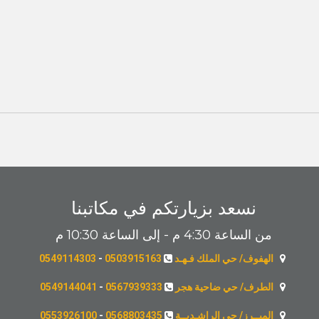
نسعد بزيارتكم في مكاتبنا
من الساعة 4:30 م - إلى الساعة 10:30 م
الهفوف/ حي الملك فـهـد
0503915163
-
0549114303
الطرف/ حي ضاحية هجر
0567939333
-
0549144041
المبــرز/ حي الراشـديــة
0568803435
-
0553926100