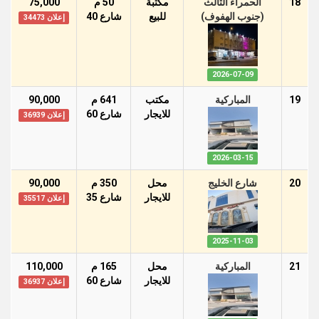
18
الحمراء الثالث
مكتبة
50 م
75,000
(جنوب الهفوف)
للبيع
شارع 40
إعلان 34473
2026-07-09
19
المباركية
مكتب
641 م
90,000
للايجار
شارع 60
إعلان 36939
2026-03-15
20
شارع الخليج
محل
350 م
90,000
للايجار
شارع 35
إعلان 35517
2025-11-03
21
المباركية
محل
165 م
110,000
للايجار
شارع 60
إعلان 36937