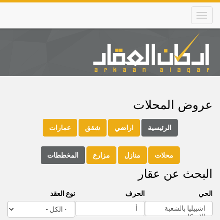
Skip
to
main
content
Main
navigation
عروض المحلات
الرئيسية
اراضي
شقق
عمارات
محلات
منازل
مزارع
المخططات
البحث عن عقار
الحي
الحرف
نوع العقد