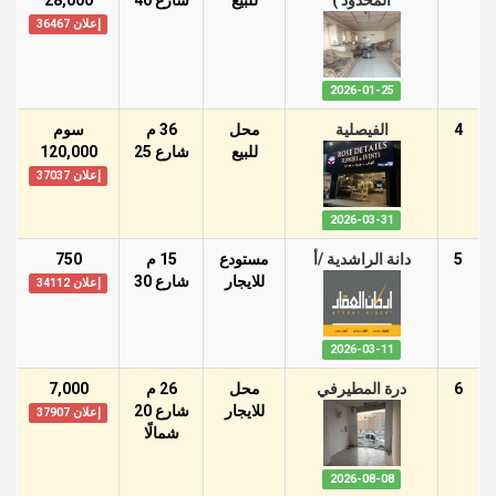
المحدود )
للبيع
شارع 40
28,000
إعلان 36467
2026-01-25
4
الفيصلية
محل
36 م
سوم
للبيع
شارع 25
120,000
إعلان 37037
2026-03-31
5
دانة الراشدية /أ
مستودع
15 م
750
للايجار
شارع 30
إعلان 34112
2026-03-11
6
درة المطيرفي
محل
26 م
7,000
للايجار
شارع 20
إعلان 37907
شمالًا
2026-08-08