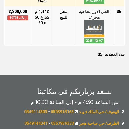
شمالًا
2026-02-11
35
الحي الاول بضاحية
محل
1,443 م
3,800,000
هجر /د
للبيع
شارع 50
إعلان 30793
× 30
2025-12-07
عدد المحلات: 35
نسعد بزيارتكم في مكاتبنا
من الساعة 4:30 م - إلى الساعة 10:30 م
الهفوف/ حي الملك فـهـد
0503915163
-
0549114303
الطرف/ حي ضاحية هجر
0567939333
-
0549144041