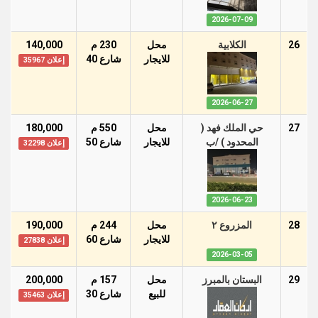
2026-07-09
26
الكلابية
محل
230 م
140,000
للايجار
شارع 40
إعلان 35967
2026-06-27
27
حي الملك فهد (
محل
550 م
180,000
المحدود ) /ب
للايجار
شارع 50
إعلان 32298
2026-06-23
28
المزروع ٢
محل
244 م
190,000
للايجار
شارع 60
إعلان 27838
2026-03-05
29
البستان بالمبرز
محل
157 م
200,000
للبيع
شارع 30
إعلان 35463