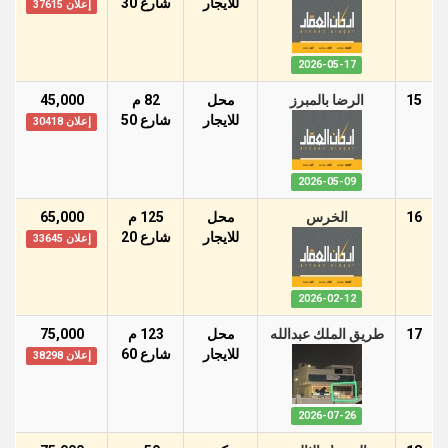
للايجار
شارع 30
إعلان 37615
2026-05-17
15
الرضا بالمبرز
محل
82 م
45,000
للايجار
شارع 50
إعلان 30418
2026-05-09
16
الخرس
محل
125 م
65,000
للايجار
شارع 20
إعلان 33645
2026-02-12
17
طريق الملك عبدالله
محل
123 م
75,000
للايجار
شارع 60
إعلان 38298
2026-07-26