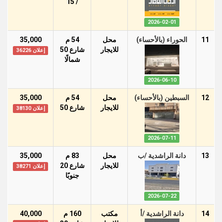
/ 15
2026-02-01
11
الحوراء (بالأحساء)
محل
54 م
35,000
للايجار
شارع 50
إعلان 36226
شمالًا
2026-06-10
12
السبطين (بالأحساء)
محل
54 م
35,000
للايجار
شارع 50
إعلان 38130
2026-07-11
13
دانة الراشدية /ب
محل
83 م
35,000
للايجار
شارع 20
إعلان 38271
جنوبًا
2026-07-22
14
دانة الراشدية /أ
مكتب
160 م
40,000