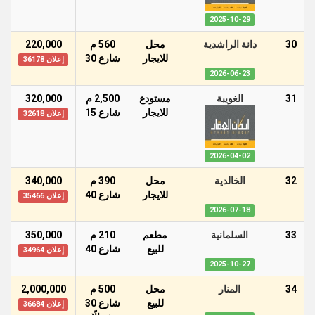
2025-10-29
30
دانة الراشدية
محل
560 م
220,000
للايجار
شارع 30
إعلان 36178
2026-06-23
31
الغويبة
مستودع
2,500 م
320,000
للايجار
شارع 15
إعلان 32618
2026-04-02
32
الخالدية
محل
390 م
340,000
للايجار
شارع 40
إعلان 35466
2026-07-18
33
السلمانية
مطعم
210 م
350,000
للبيع
شارع 40
إعلان 34964
2025-10-27
34
المنار
محل
500 م
2,000,000
للبيع
شارع 30
إعلان 36684