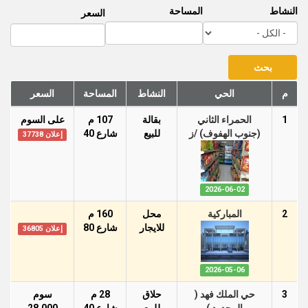
النشاط
المساحة
السعر
م
الحي
النشاط
المساحة
السعر
1
الحمراء الثاني
بقالة
107 م
على السوم
(جنوب الهفوف) /ز
للبيع
شارع 40
إعلان 37738
2026-06-02
2
المباركية
محل
160 م
للايجار
شارع 80
إعلان 36805
2026-05-06
3
حي الملك فهد (
حلاق
28 م
سوم