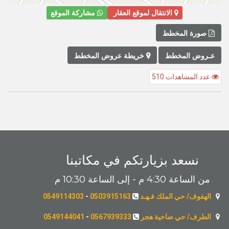
الانتقال لموقع العقار
مشاركة الموقع
صورة المخطط
عـروض المخطط
خريطة عروض المخطط
عدد المشاهدات 510
نسعد بزيارتكم في مكاتبنا
من الساعة 4:30 م - إلى الساعة 10:30 م
الهفوف/ حي الملك فـهـد
0503915163
-
0549114303
الطرف/ حي ضاحية هجر
0567939333
-
0549144041