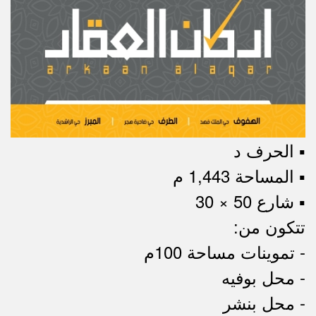
▪︎ الحرف د
▪︎ المساحة 1,443 م
▪︎ شارع 50 × 30
تتكون من:
- تموينات مساحة 100م
- محل بوفيه
- محل بنشر