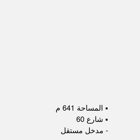
▪︎ المساحة 641 م
▪︎ شارع 60
- مدخل مستقل