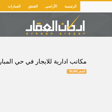
Skip
الرئيسية
الأراضي
الشقق
العمارات
ا
to
Main
main
navigation
content
مكاتب ادارية للايجار في حي المباركية الدور 
السعر 90,000