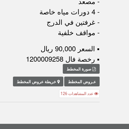
- مصعد
- 4 دورات مياه خاصة
- غرفتين في الدرج
- مواقف خلفية
▪︎ السعر 90,000 ريال
▪︎ رخصة فال 1200009258
صورة المخطط
عـروض المخطط
خريطة عروض المخطط
عدد المشاهدات 126