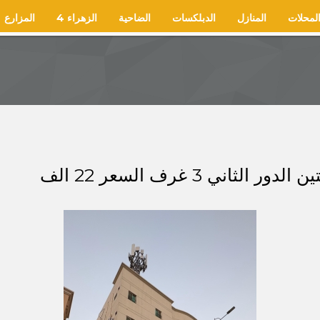
لمحلات
المنازل
الدبلكسات
الضاحية
الزهراء 4
المزارع
ي 3 غرف السعر 22 الف