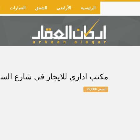
Skip
الرئيسية
الأراضي
الشقق
العمارات
ا
to
Main
main
navigation
content
مكتب اداري للايجار في شارع الستين الدور الثان
السعر 22,000