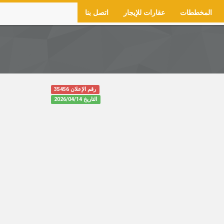
المخططات
عقارات للإيجار
اتصل بنا
رقم الإعلان 35456
التاريخ
2026/04/14