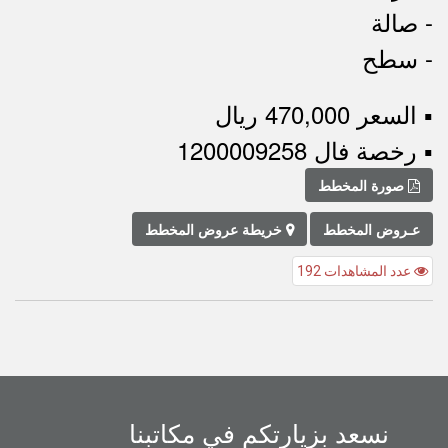
- صالة
- سطح
▪︎ السعر 470,000 ريال
▪︎ رخصة فال 1200009258
صورة المخطط
عـروض المخطط
خريطة عروض المخطط
عدد المشاهدات 192
نسعد بزيارتكم في مكاتبنا