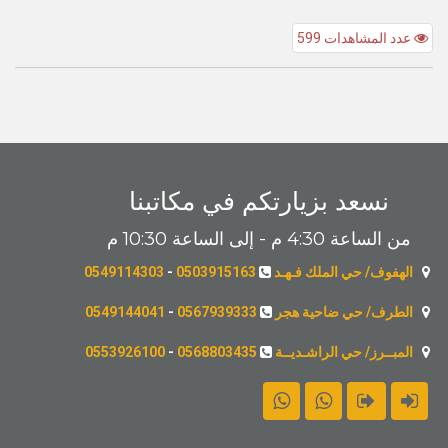
عدد المشاهدات 599
نسعد بزيارتكم في مكاتبنا
من الساعة 4:30 م - إلى الساعة 10:30 م
الهفوف/ حي الملك فـهـد
0503915163
-
0549114303
الطرف/ حي ضاحية هجر
0567939333
-
0549144041
المبــرز/ حي الراشـديــة
0568803435
-
0553926100