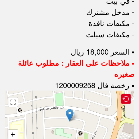
- في بيت
- مدخل مشترك
- مكيفات نافذة
- مكيفات سبلت
▪︎ السعر 18,000 ريال
▪︎ ملاحظات على العقار : مطلوب عائلة
صغيره
▪︎ رخصة فال 1200009258
+