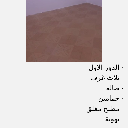
- الدور اﻻول
- ثلاث غرف
- صالة
- حمامين
- مطبخ مغلق
- تهوية