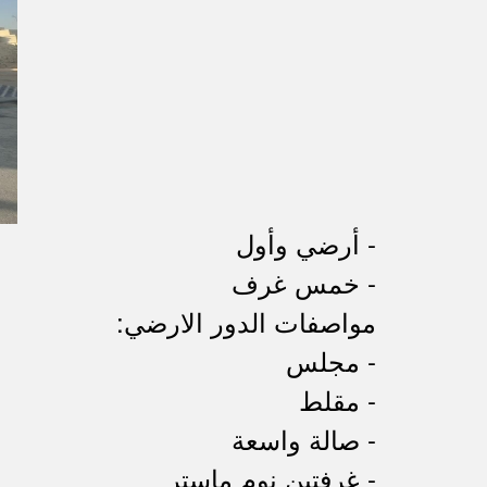
- أرضي وأول
- خمس غرف
مواصفات الدور الارضي:
- مجلس
- مقلط
- صالة واسعة
- غرفتين نوم ماستر