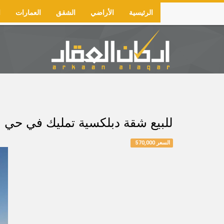
Skip
الرئيسية
الأراضي
الشقق
العمارات
ا
to
Main
main
navigation
content
للبيع شقة دبلكسية تمليك في حي الرابية دور ارضي 
السعر 570,000