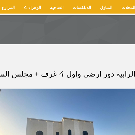
لمحلات
المنازل
الدبلكسات
الضاحية
الزهراء 4
المزارع
واول 4 غرف + مجلس السعر 570 الف