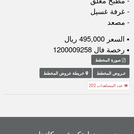
- مطبخ مغلق
- غرفة غسيل
- مصعد
▪︎ السعر 495,000 ريال
▪︎ رخصة فال 1200009258
صورة المخطط
عـروض المخطط
خريطة عروض المخطط
عدد المشاهدات 202