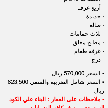
- أربع غرف
- جديدة
- صالة
- ثلاث حمامات
- مطبخ مغلق
- غرفة طعام
- درج
▪︎ السعر 570,000 ريال
▪︎ السعر شامل الضريبة والسعي 623,500
ريال
▪︎ ملاحظات على العقار : البناء علي الكود
السعودي ومتوفر كافه الضمانات