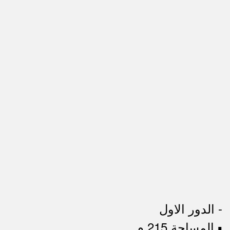
- الدور اﻻول
▪︎ المساحة 215 م