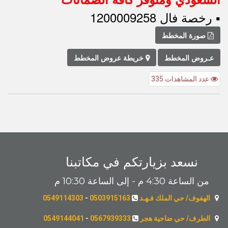
▪︎ رخصة فال 1200009258
صورة المخطط
عـروض المخطط
خريطة عروض المخطط
عدد المشاهدات 335
نسعد بزيارتكم في مكاتبنا
من الساعة 4:30 م - إلى الساعة 10:30 م
الهفوف/ حي الملك فـهـد
0503915163
-
0549114303
الطرف/ حي ضاحية هجر
0567939333
-
0549144041