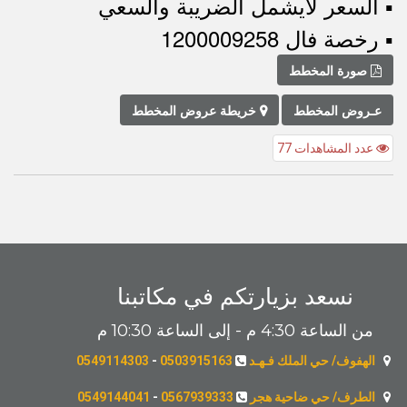
▪︎ السعر لايشمل الضريبة والسعي
▪︎ رخصة فال 1200009258
صورة المخطط
عـروض المخطط
خريطة عروض المخطط
عدد المشاهدات 77
نسعد بزيارتكم في مكاتبنا
من الساعة 4:30 م - إلى الساعة 10:30 م
الهفوف/ حي الملك فـهـد
0503915163
-
0549114303
الطرف/ حي ضاحية هجر
0567939333
-
0549144041