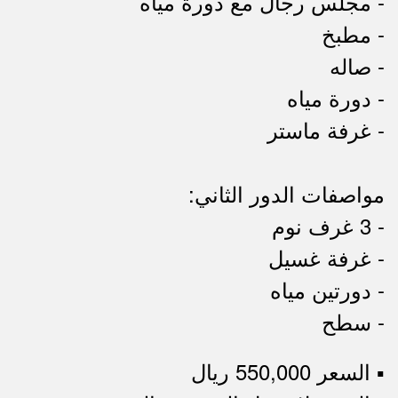
- مجلس رجال مع دورة مياه
- مطبخ
- صاله
- دورة مياه
- غرفة ماستر
مواصفات الدور الثاني:
- 3 غرف نوم
- غرفة غسيل
- دورتين مياه
- سطح
▪︎ السعر 550,000 ريال