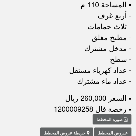
▪︎ المساحة 110 م
- أربع غرف
- ثلاث حمامات
- مطبخ مغلق
- مدخل مشترك
- سطح
- عداد كهرباء مستقل
- عداد ماء مشترك
▪︎ السعر 260,000 ريال
▪︎ رخصة فال 1200009258
صورة المخطط
عـروض المخطط
خريطة عروض المخطط