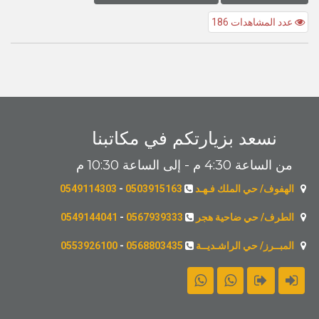
عدد المشاهدات 186
نسعد بزيارتكم في مكاتبنا
من الساعة 4:30 م - إلى الساعة 10:30 م
الهفوف/ حي الملك فـهـد
0503915163
-
0549114303
الطرف/ حي ضاحية هجر
0567939333
-
0549144041
المبــرز/ حي الراشـديــة
0568803435
-
0553926100