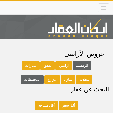
Skip
to
main
content
Main
navigation
- عروض الأراضي
الرئيسية
اراضي
شقق
عمارات
محلات
منازل
مزارع
المخططات
البحث عن عقار
أقل سعر
أقل مساحة