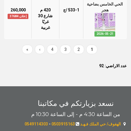
الحي الخامس بضاحية
هجر
533-1 /ج
420 م
260,000
شارع 30
إعلان 37684
غربًا
غربية
2026-05-21
Last
»
Next
›
Page
4
Page
3
Page
2
Current
1
Pagination
page
page
page
عدد الاراضي: 92
نسعد بزيارتكم في مكاتبنا
من الساعة 4:30 م - إلى الساعة 10:30 م
الهفوف/ حي الملك فـهـد
0503915163
-
0549114303