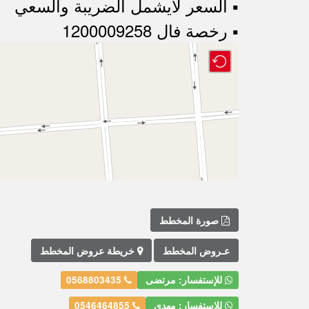
▪︎ السعر لايشمل الضريبة والسعي
▪︎ رخصة فال 1200009258
صورة المخطط
عـروض المخطط
خريطة عروض المخطط
للإستفسار: مرتضى
0568803435
للإستفسار: مهدي
0546464855