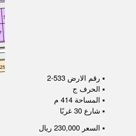
▪︎ رقم الارض 533-2
▪︎ الحرف ج
▪︎ المساحة 414 م
▪︎ شارع 30 غربًا
▪︎ السعر 230,000 ريال