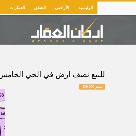
Skip
الرئيسية
الأراضي
الشقق
العمارات
ا
to
Main
main
navigation
content
للبيع نصف ارض في الحي الخامس بضاحية هجر رقم 533-2/ج المساحة 
السعر 230,000