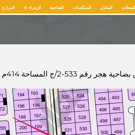
لمحلات
المنازل
الدبلكسات
الضاحية
الزهراء 4
المزارع
414م شارع 30 غربًا السعر 230 الف