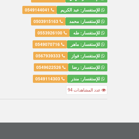
للإستفسار: عبد الكريم
0549144041
للإستفسار: محمد
0503915163
للإستفسار: طه
0553926100
للإستفسار: ماهر
0549070716
للإستفسار: فواز
0567939333
للإستفسار: رضا
0549622526
للإستفسار: منذر
0549114303
عدد المشاهدات 94