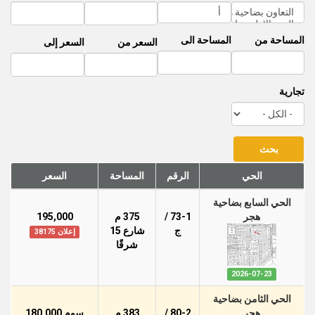
المساحة من
المساحة الى
السعر من
السعر إلى
تجارية
الحي
الرقم
المساحة
السعر
الحي السابع بضاحية
هجر
73-1 /
375 م
195,000
ج
شارع 15
إعلان 38175
شرقًا
2026-07-23
الحي الثامن بضاحية
هجر
80-2 /
383 م
سوم 180,000