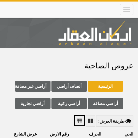
Skip
to
main
content
Main
navigation
عروض الضاحية
الرئيسية
أنصاف أراضي
أراضي غير مضافة
أراضي مضافة
أراضي ركنية
أراضي تجارية
طريقة العرض:
الحي
الحرف
رقم الارض
عرض الشارع