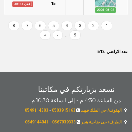
15
إعلان 38154
2026-08-02
Page
8
Page
7
Page
6
Page
5
Page
4
Page
3
Page
2
Current
1
Pagination
page
Last
»
Next
›
…
Page
9
page
page
عدد الاراضي: 512
نسعد بزيارتكم في مكاتبنا
من الساعة 4:30 م - إلى الساعة 10:30 م
الهفوف/ حي الملك فـهـد
0503915163
-
0549114303
الطرف/ حي ضاحية هجر
0567939333
-
0549144041