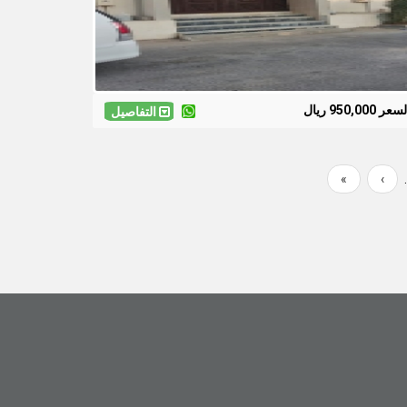
سعر 950,000 ريال
التفاصيل
Last
»
Next
›
page
page