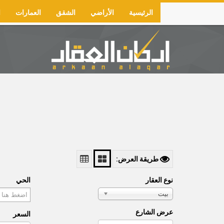
Skip
الرئيسية
الأراضي
الشقق
العمارات
ا
to
Main
main
navigation
content
طريقة العرض:
نوع العقار
الحي
بيت
عرض الشارع
السعر