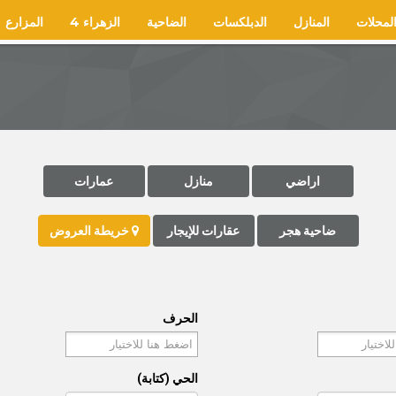
لمحلات
المنازل
الدبلكسات
الضاحية
الزهراء 4
المزارع
اراضي
منازل
عمارات
ضاحية هجر
عقارات للإيجار
خريطة العروض
الحرف
الحي (كتابة)