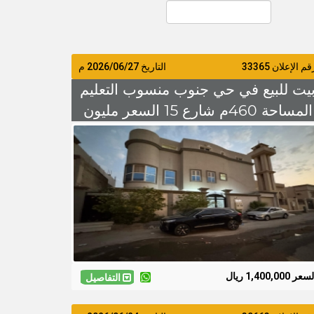
م الإعلان 33365
التاريخ
2026/06/27
م
يت للبيع في حي جنوب منسوب التعليم
المساحة 460م شارع 15 السعر مليون
و400 الف
عر 1,400,000 ريال
التفاصيل