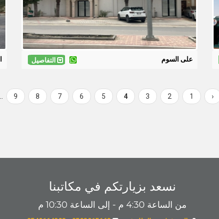
على السوم
ال
التفاصيل
…
Page
9
Page
8
Page
7
Page
6
Page
5
Current
4
Page
3
Page
2
Page
Previous
1
‹
page
page
نسعد بزيارتكم في مكاتبنا
من الساعة 4:30 م - إلى الساعة 10:30 م