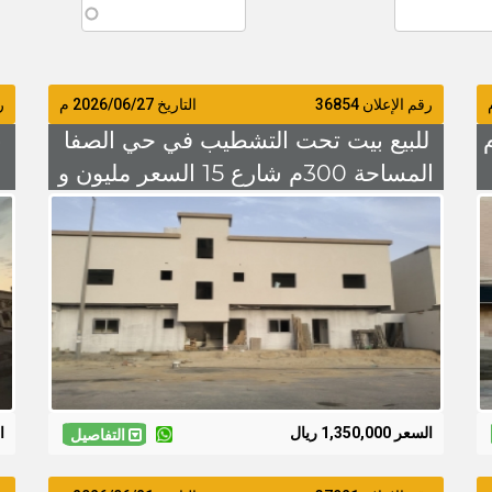
رقم الإعلان 36854
التاريخ
2026/06/27
م
رق
ي الفاضلية المساحة 90م
للبيع بيت تحت التشطيب في حي الصفا
ب
المساحة 300م شارع 15 السعر مليون و
350 الف
السعر 1,350,000 ريال
الس
التفاصيل