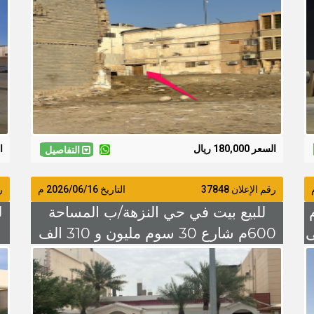
شارعين السوم 180 الف
السعر 180,000 ريال
الس
التفاصيل
رقم الإعلان 37848
التاريخ
2026/06/16
م
رق
 الزهرة المساحة 754م
للبيع بيت في حي النزهة/ب المساحة
ل
 على
600م شارع 30 سوم مليون و 310 الف