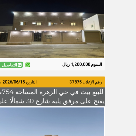
مليون و 200 الف قابل للتفاوض
السوم 1,200,000 ريال
التفاصيل
رقم الإعلان 37875
التاريخ
2026/06/15
م
للبيع بيت في حي
يفتح على مرفق يليه شارع 30 شمالًا
السوم