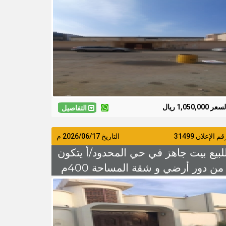
قابل للتفاوض
عر 1,050,000 ريال
التفاصيل
م الإعلان 31499
التاريخ
2026/06/17
م
لبيع بيت جاهز في حي المحدود/أ يتكون
من دور أرضي و شقة المساحة 400م
شارع 15 السعر 950 الف ريال