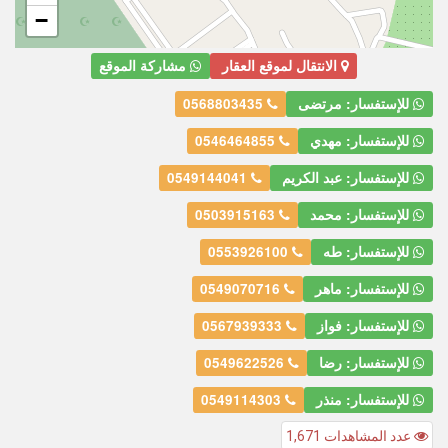
−
الانتقال لموقع العقار
مشاركة الموقع
للإستفسار: مرتضى
0568803435
للإستفسار: مهدي
0546464855
للإستفسار: عبد الكريم
0549144041
للإستفسار: محمد
0503915163
للإستفسار: طه
0553926100
للإستفسار: ماهر
0549070716
للإستفسار: فواز
0567939333
للإستفسار: رضا
0549622526
للإستفسار: منذر
0549114303
عدد المشاهدات 1,671