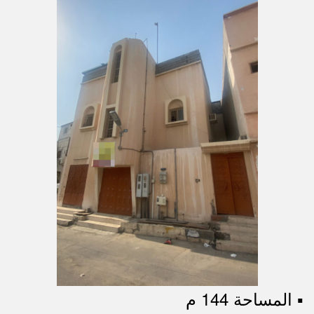
▪︎ المساحة 144 م