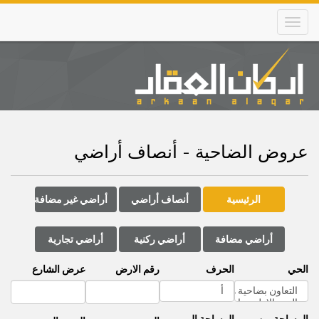
Skip
to
main
content
Main
navigation
عروض الضاحية - أنصاف أراضي
الرئيسية
أنصاف أراضي
أراضي غير مضافة
أراضي مضافة
أراضي ركنية
أراضي تجارية
الحي
الحرف
رقم الارض
عرض الشارع