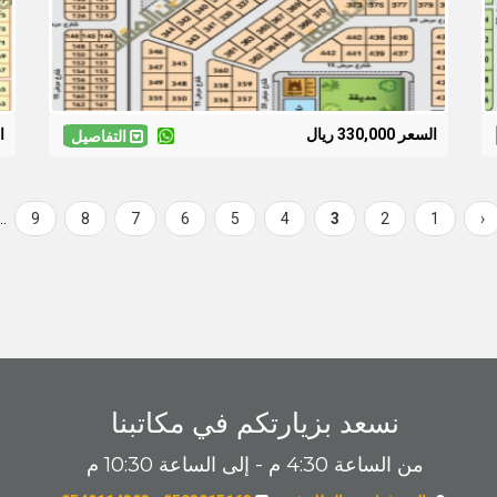
السعر 330,000 ريال
ال
التفاصيل
…
Page
9
Page
8
Page
7
Page
6
Page
5
Page
4
Current
3
Page
2
Page
Previous
1
‹
page
page
نسعد بزيارتكم في مكاتبنا
من الساعة 4:30 م - إلى الساعة 10:30 م