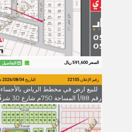
1200 للمتر
السعر 591,600 ريال
التفاصيل
رقم الإعلان 32105
التاريخ
2026/08/04
م
للبيع ارض في مخطط الرياض بالأحساء
رقم 88/أ المساحة 750م شارع 0
السوم 320 الف ريال