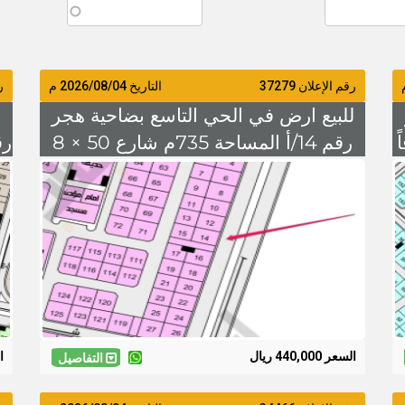
رقم الإعلان 37279
التاريخ
2026/08/04
م
رق
للبيع ارض في الحي التاسع بضاحية هجر
 شرقاً
رقم 14/أ المساحة 735م شارع 50 × 8
السعر 440 الف
السعر 440,000 ريال
ال
التفاصيل