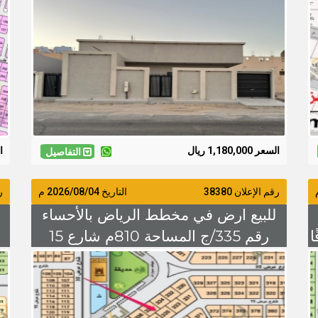
مليون و 180 الف
السعر 1,180,000 ريال
ال
التفاصيل
رقم الإعلان 38380
التاريخ
2026/08/04
م
رق
للبيع ارض في مخطط الرياض بالأحساء
3 شرقًا
رقم 335/ج المساحة 810م شارع 15
شرقًا السعر 330 الف حد