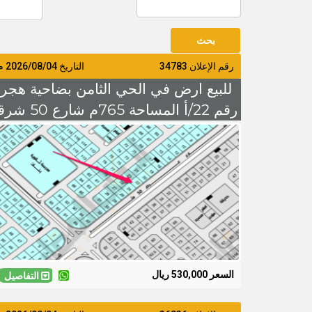
رقم الإعلان 34783
التاريخ
2026/08/04
م
للبيع ارض في الحي الثامن بضاحية هجر
رقم 22/أ المساحة 765م شارع 50
السعر 530 الف
السعر 530,000 ريال
التفاصيل