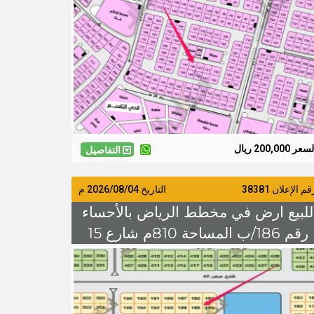
15 شمالاً السعر 200 الف
سعر 200,000 ريال
التفاصيل
م الإعلان 38381
التاريخ
2026/08/04
م
للبيع ارض في مخطط الرياض بالأحساء
رقم 186/ب المساحة 810م شارع 15
جنوبًا السعر 330 الف