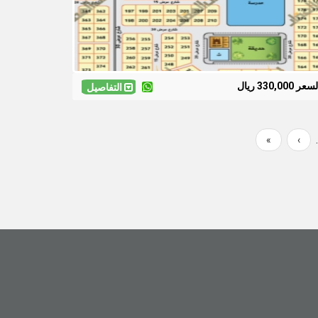
سعر 330,000 ريال
التفاصيل
Last
»
Next
›
page
page