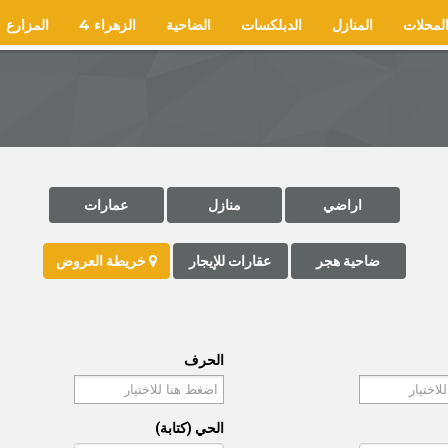
لمحلات
المنازل
الدبلكسات
الضاحية
الزهراء 4
المزارع
اراضي
منازل
عمارات
ضاحية هجر
عقارات للإيجار
خريطة العروض
الحرف
الحي (كتابة)