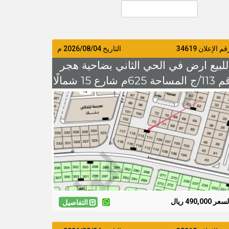
م الإعلان 34619
التاريخ
2026/08/04
م
للبيع ارض في الحي الثاني بضاحية هجر
رقم 113/ج المساحة 625م شارع 15 شمالًا
السعر 490 الف
سعر 490,000 ريال
التفاصيل