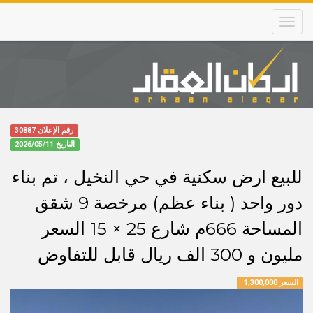
Skip
to
main
content
Main
navigation
رقم الإعلان 30887
التاريخ
2026/05/11
للبيع ارض سكنية في حي النخيل ، تم بناء
دور واحد ( بناء عظم) مرخصة 9 شقق
المساحة 666م شارع 25 × 15 السعر
مليون و 300 الف ريال قابل للتفاوض
السعر 1,300,000