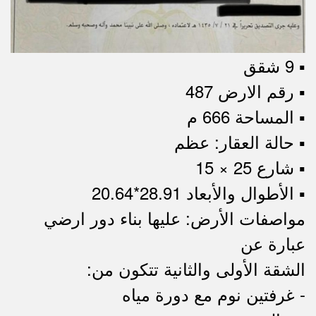
▪︎ 9 شقق
▪︎ رقم الارض 487
▪︎ المساحة 666 م
▪︎ حالة العقار: عظم
▪︎ شارع 25 × 15
▪︎ الأطوال والأبعاد 28.91*20.64
مواصفات الأرض: عليها بناء دور ارضي
عبارة عن
الشقة الأولى والثانية تتكون من:
- غرفتين نوم مع دورة مياه