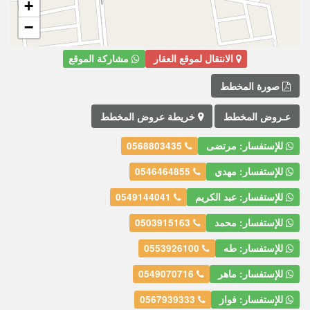
+
−
الانتقال لموقع العقار
مشاركة الموقع
صورة المخطط
عـروض المخطط
خريطة عروض المخطط
للإستفسار: مرتضى
0568803435
للإستفسار: مهدي
0546464855
للإستفسار: عبد الكريم
0549144041
للإستفسار: محمد
0503915163
للإستفسار: طه
0553926100
للإستفسار: ماهر
0549070716
للإستفسار: فواز
0567939333