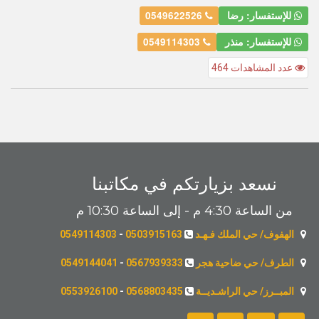
للإستفسار: رضا
0549622526
للإستفسار: منذر
0549114303
عدد المشاهدات 464
نسعد بزيارتكم في مكاتبنا
من الساعة 4:30 م - إلى الساعة 10:30 م
الهفوف/ حي الملك فـهـد
0503915163
-
0549114303
الطرف/ حي ضاحية هجر
0567939333
-
0549144041
المبــرز/ حي الراشـديــة
0568803435
-
0553926100