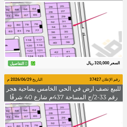
السعر 320 الف
السعر 320,000 ريال
التفاصيل
رقم الإعلان 37427
التاريخ
2026/06/29
م
للبيع نصف ارض في الحي الخامس بضاحية هجر
رقم 33-2/ج المساحة 437م شارع 40 شرقًا
السعر 320 الف