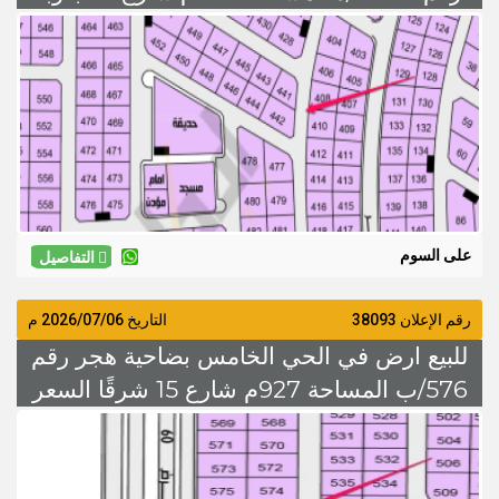
على السوم
على السوم
التفاصيل
رقم الإعلان 38093
التاريخ
2026/07/06
م
للبيع ارض في الحي الخامس بضاحية هجر رقم
576/ب المساحة 927م شارع 15 شرقًا السعر
600 الف