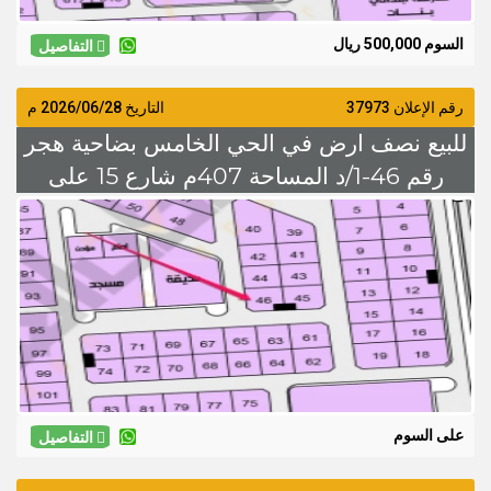
السوم 500,000 ريال
التفاصيل
رقم الإعلان 37973
التاريخ
2026/06/28
م
للبيع نصف ارض في الحي الخامس بضاحية هجر
رقم 46-1/د المساحة 407م شارع 15 على
السوم
على السوم
التفاصيل