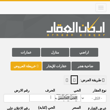
Skip
to
main
content
Main
navigation
اراضي
منازل
عمارات
ضاحية هجر
عقارات للإيجار
خريطة العروض
طريقة العرض:
نوع العقار
الحي
الحرف
رقم الارض
السعر
الحي (كتابة)
عرض الشارع
رقم اﻻعلان على