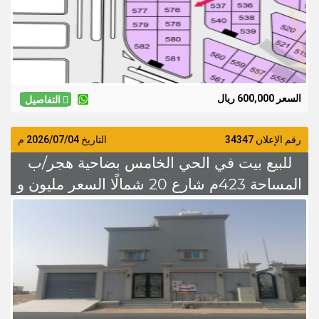
السعر 600,000 ريال
التفاصيل
رقم الإعلان 34347
التاريخ
2026/07/04
م
للبيع بيت في الحي الخامس بضاحية هجر/ب
المساحة 423م شارع 20 شمالًا السعر مليون و
500 الف