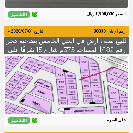
السعر 1,500,000 ريال
التفاصيل
رقم الإعلان 38038
التاريخ
2026/07/01
م
للبيع نصف ارض في الحي الخامس بضاحية هجر
رقم 182/أ المساحة 375م شارع 15 شرقًا على
السوم
على السوم
التفاصيل