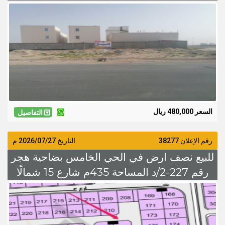
480 الف ريال
السعر 480,000 ريال
التفاصيل
رقم الإعلان 38277
التاريخ
2026/07/27
م
للبيع نصف ارض في الحي الخامس بضاحية هجر
رقم 227-2/د المساحة 435م شارع 15 شمالًا
السعر 285 الف قابل للتفاوض