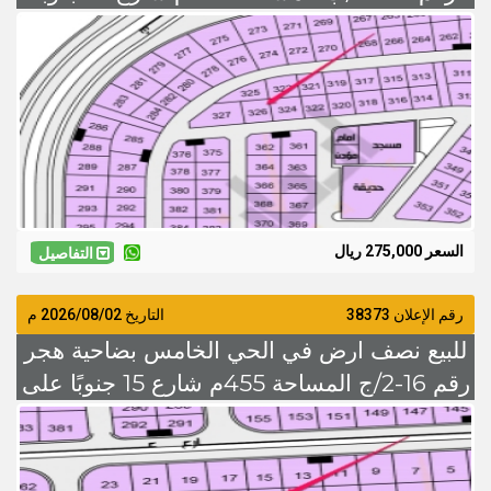
السعر 275 الف
السعر 275,000 ريال
التفاصيل
رقم الإعلان 38373
التاريخ
2026/08/02
م
للبيع نصف ارض في الحي الخامس بضاحية هجر
رقم 16-2/ج المساحة 455م شارع 15 جنوبًا على
السوم