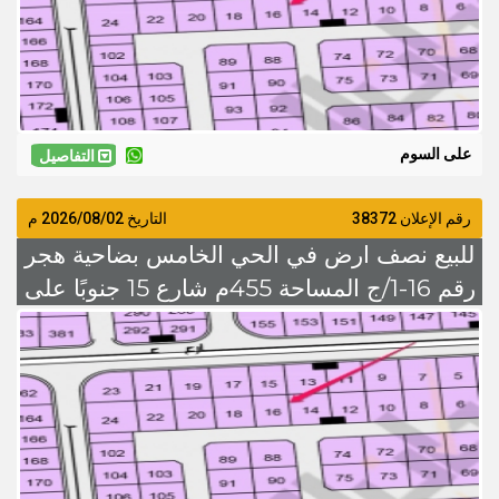
على السوم
التفاصيل
رقم الإعلان 38372
التاريخ
2026/08/02
م
للبيع نصف ارض في الحي الخامس بضاحية هجر
رقم 16-1/ج المساحة 455م شارع 15 جنوبًا على
السوم