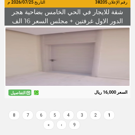
رقم الإعلان 38205
التاريخ
2026/07/25
م
شقة للايجار في الحي الخامس بضاحية هجر
الدور الاول غرفتين + مجلس السعر 16 الف
السعر 16,000 ريال
التفاصيل
Page
8
Page
7
Page
6
Page
5
Page
4
Page
3
Page
2
Current
1
Pagination
page
Last
»
Next
›
Page
9
page
page