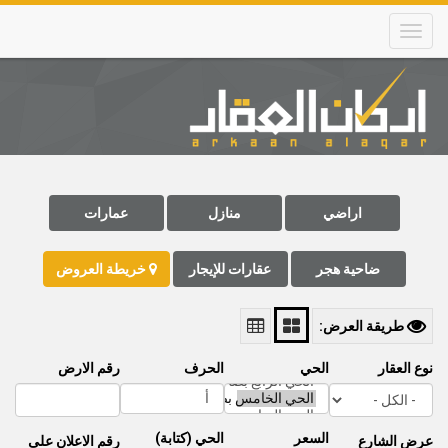
Skip
to
main
content
Main
navigation
اراضي
منازل
عمارات
ضاحية هجر
عقارات للإيجار
خريطة العروض
طريقة العرض:
نوع العقار
الحي
الحرف
رقم الارض
السعر
الحي (كتابة)
عرض الشارع
رقم اﻻعلان على