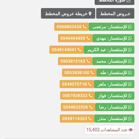
عـروض المخطط
خريطة عروض المخطط
للإستفسار: مرتضى
0568803435
للإستفسار: مهدي
0546464855
للإستفسار: عبد الكريم
0549144041
للإستفسار: محمد
0503915163
للإستفسار: طه
0553926100
للإستفسار: ماهر
0549070716
للإستفسار: فواز
0567939333
للإستفسار: رضا
0549622526
للإستفسار: منذر
0549114303
عدد المشاهدات 15,402