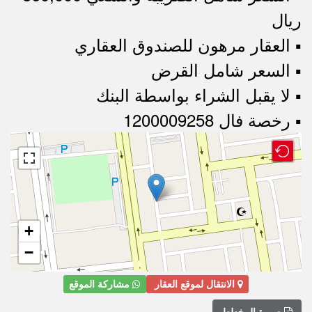
ريال
▪︎ العقار مرهون للصندوق العقاري
▪︎ السعر شامل القرض
▪︎ لا يقبل الشراء بواسطة البنك
▪︎ رخصة فال 1200009258
+
−
الانتقال لموقع العقار
مشاركة الموقع
صورة المخطط