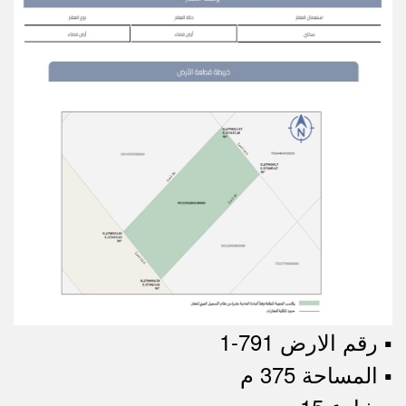
▪︎ رقم الارض 791-1
▪︎ المساحة 375 م