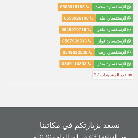
للإستفسار: محمد
0503915163
للإستفسار: طه
0553926100
للإستفسار: ماهر
0549070716
للإستفسار: فواز
0567939333
للإستفسار: رضا
0549622526
للإستفسار: منذر
0549114303
عدد المشاهدات 27
نسعد بزيارتكم في مكاتبنا
من الساعة 4:30 م - إلى الساعة 10:30 م