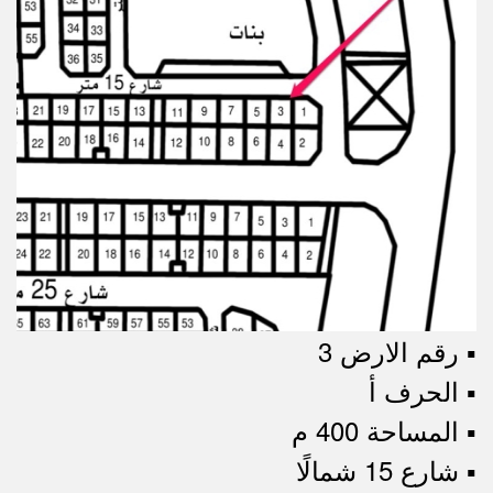
▪︎ رقم الارض 3
▪︎ الحرف أ
▪︎ المساحة 400 م
▪︎ شارع 15 شمالًا