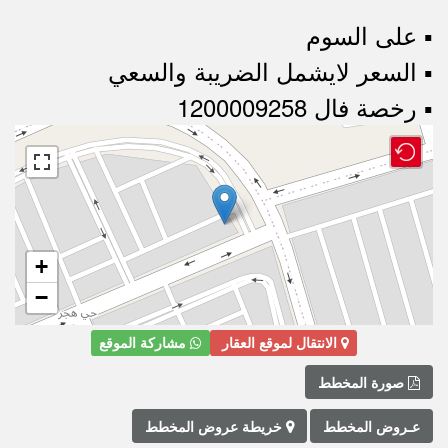
▪︎ على السوم
▪︎ السعر لايشمل الضريبة والسعي
▪︎ رخصة فال 1200009258
+
−
الانتقال لموقع العقار
مشاركة الموقع
صورة المخطط
عـروض المخطط
خريطة عروض المخطط