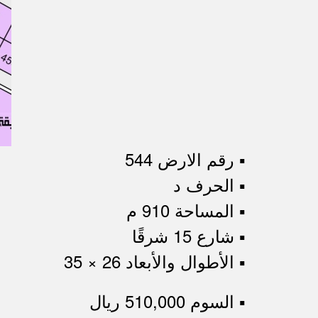
▪︎ رقم الارض 544
▪︎ الحرف د
▪︎ المساحة 910 م
▪︎ شارع 15 شرقًا
▪︎ الأطوال والأبعاد 26 × 35
▪︎ السوم 510,000 ريال