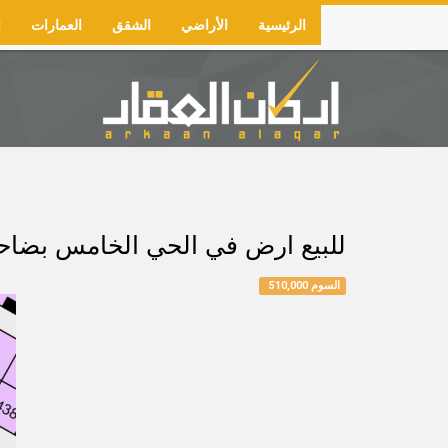
Skip
الرئيسية
الأراضي
الشقق
العمارات
ا
to
Main
main
navigation
content
للبيع ارض في الحي الخامس بضاحية هجر رقم 544/د المساحة 910م شارع 
السوم 510,000