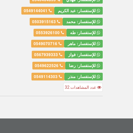
للإستفسار: عبد الكريم
0549144041
للإستفسار: محمد
0503915163
للإستفسار: طه
0553926100
للإستفسار: ماهر
0549070716
للإستفسار: فواز
0567939333
للإستفسار: رضا
0549622526
للإستفسار: منذر
0549114303
عدد المشاهدات 32