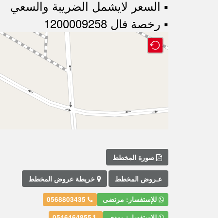
▪︎ السعر لايشمل الضريبة والسعي
▪︎ رخصة فال 1200009258
صورة المخطط
عـروض المخطط
خريطة عروض المخطط
للإستفسار: مرتضى
0568803435
للإستفسار: مهدي
0546464855