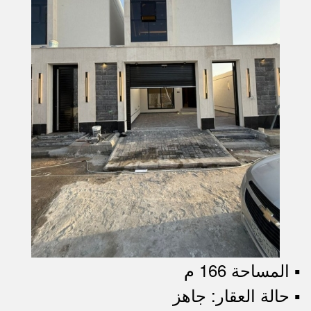
▪︎ المساحة 166 م
▪︎ حالة العقار: جاهز