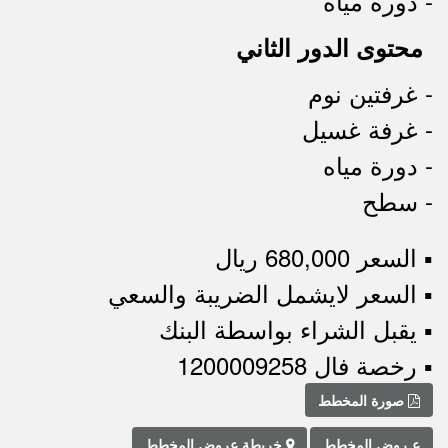
- دورة مياه
محتوى الدور الثاني
- غرفتين نوم
- غرفة غسيل
- دورة مياه
- سطح
▪︎ السعر 680,000 ريال
▪︎ السعر لايشمل الضريبة والسعي
▪︎ يقبل الشراء بواسطة البنك
▪︎ رخصة فال 1200009258
صورة المخطط
عـروض المخطط
خريطة عروض المخطط