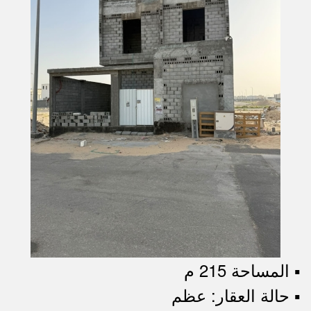
▪︎ المساحة 215 م
▪︎ حالة العقار: عظم