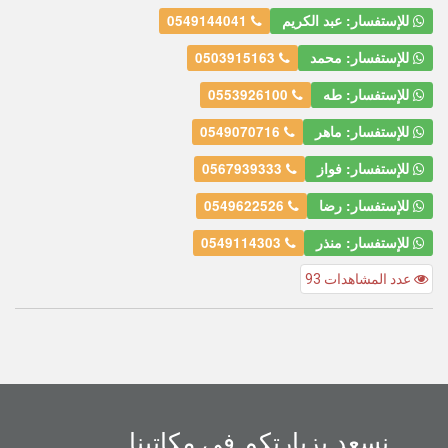
للإستفسار: عبد الكريم
0549144041
للإستفسار: محمد
0503915163
للإستفسار: طه
0553926100
للإستفسار: ماهر
0549070716
للإستفسار: فواز
0567939333
للإستفسار: رضا
0549622526
للإستفسار: منذر
0549114303
عدد المشاهدات 93
نسعد بزيارتكم في مكاتبنا