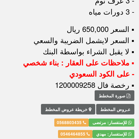
- 3 غرف نوم
- 3 دورات مياه
▪︎ السعر 650,000 ريال
▪︎ السعر لايشمل الضريبة والسعي
▪︎ لا يقبل الشراء بواسطة البنك
▪︎ ملاحظات على العقار : بناء شخصي
- على الكود السعودي
▪︎ رخصة فال 1200009258
صورة المخطط
عـروض المخطط
خريطة عروض المخطط
للإستفسار: مرتضى
0568803435
للإستفسار: مهدي
0546464855