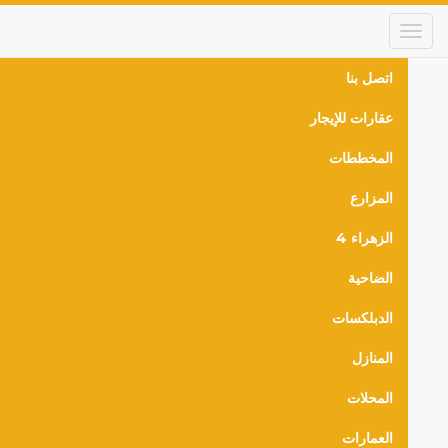
Skip
to
main
content
اتصل بنا
Main
عقارات للإيجار
navigation
المخططات
المزارع
الزهراء 4
الضاحية
الدبلكسات
المنازل
المحلات
العمارات