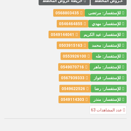
عـروض المخطط
خريطة عروض المخطط
للإستفسار: مرتضى
0568803435
للإستفسار: مهدي
0546464855
للإستفسار: عبد الكريم
0549144041
للإستفسار: محمد
0503915163
للإستفسار: طه
0553926100
للإستفسار: ماهر
0549070716
للإستفسار: فواز
0567939333
للإستفسار: رضا
0549622526
للإستفسار: منذر
0549114303
عدد المشاهدات 63