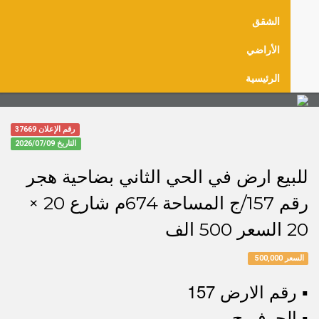
الشقق
الأراضي
الرئيسية
رقم الإعلان 37669
التاريخ
2026/07/09
للبيع ارض في الحي الثاني بضاحية هجر
رقم 157/ج المساحة 674م شارع 20 ×
20 السعر 500 الف
السعر 500,000
▪︎ رقم الارض 157
▪︎ الحرف ج