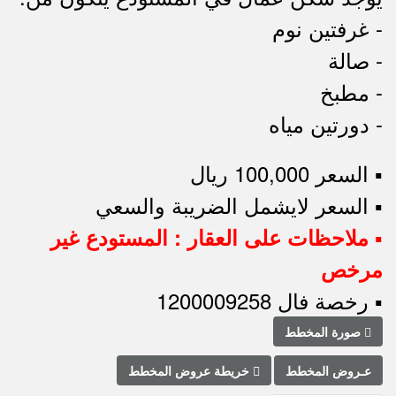
- غرفتين نوم
- صالة
- مطبخ
- دورتين مياه
▪︎ السعر 100,000 ريال
▪︎ السعر لايشمل الضريبة والسعي
▪︎ ملاحظات على العقار : المستودع غير
مرخص
▪︎ رخصة فال 1200009258
صورة المخطط
عـروض المخطط
خريطة عروض المخطط