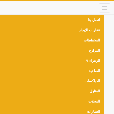
Skip
to
main
content
اتصل بنا
Main
عقارات للإيجار
navigation
المخططات
المزارع
الزهراء 4
الضاحية
الدبلكسات
المنازل
المحلات
العمارات