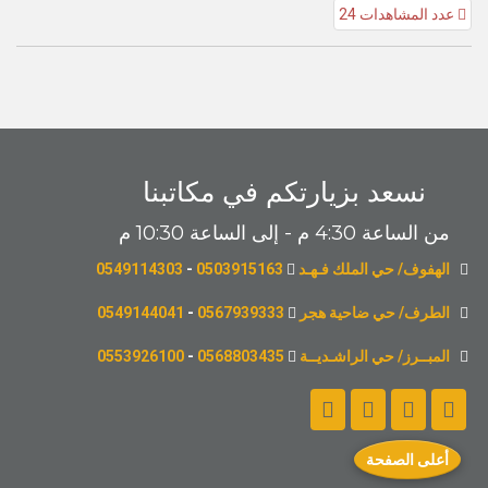
عدد المشاهدات 24
نسعد بزيارتكم في مكاتبنا
من الساعة 4:30 م - إلى الساعة 10:30 م
الهفوف/ حي الملك فـهـد
0503915163
-
0549114303
الطرف/ حي ضاحية هجر
0567939333
-
0549144041
المبــرز/ حي الراشـديــة
0568803435
-
0553926100
أعلى الصفحة