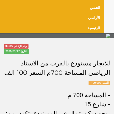
الشقق
الأراضي
الرئيسية
رقم الإعلان 37625
التاريخ
2026/05/17
للايجار مستودع بالقرب من الاستاد
الرياضي المساحة 700م السعر 100 الف
السعر 100,000
▪︎ المساحة 700 م
▪︎ شارع 15
يوجد سكن عمال في المستودع يتكون من: