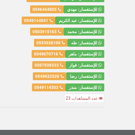
للإستفسار: مهدي
0546464855
للإستفسار: عبد الكريم
0549144041
للإستفسار: محمد
0503915163
للإستفسار: طه
0553926100
للإستفسار: ماهر
0549070716
للإستفسار: فواز
0567939333
للإستفسار: رضا
0549622526
للإستفسار: منذر
0549114303
عدد المشاهدات 23