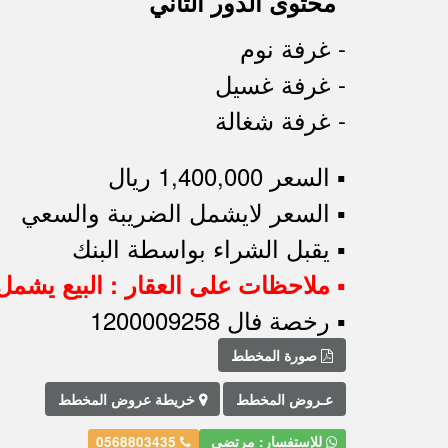
محتوى الدور الثاني
- غرفة نوم
- غرفة غسيل
- غرفة شغالة
▪︎ السعر 1,400,000 ريال
▪︎ السعر لايشمل الضريبة والسعي
▪︎ يقبل الشراء بواسطة البنك
▪︎ ملاحظات على العقار : البيع يشم
▪︎ رخصة فال 1200009258
صورة المخطط
عـروض المخطط
خريطة عروض المخطط
للإستفسار: مرتضى
0568803435