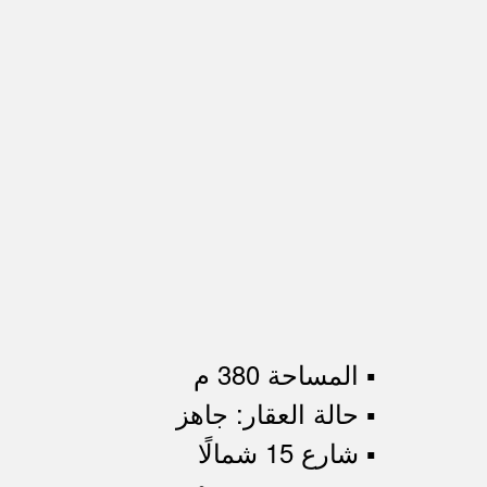
▪︎ المساحة 380 م
▪︎ حالة العقار: جاهز
▪︎ شارع 15 شمالًا