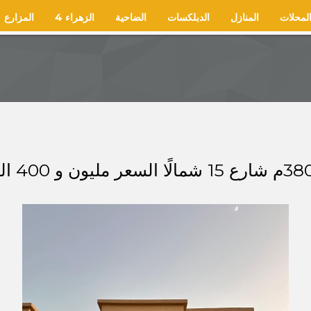
لمحلات
المنازل
الدبلكسات
الضاحية
الزهراء 4
المزارع