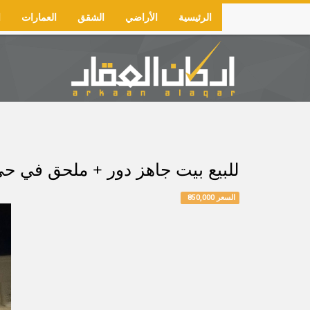
Skip
الرئيسية
الأراضي
الشقق
العمارات
ا
to
Main
main
navigation
content
للبيع بيت جاهز دور + ملحق في حي المحدود/أ المساحة 
السعر 850,000