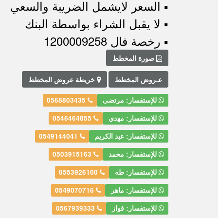
▪︎ السعر لايشمل الضريبة والسعي
▪︎ لا يقبل الشراء بواسطة البنك
▪︎ رخصة فال 1200009258
صورة المخطط
عـروض المخطط
خريطة عروض المخطط
للإستفسار: مرتضى
0568803435
للإستفسار: مهدي
0546464855
للإستفسار: عبد الكريم
0549144041
للإستفسار: محمد
0503915163
للإستفسار: طه
0553926100
للإستفسار: ماهر
0549070716
للإستفسار: فواز
0567939333