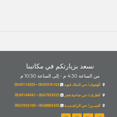
نسعد بزيارتكم في مكاتبنا
من الساعة 4:30 م - إلى الساعة 10:30 م
الهفوف/ حي الملك فـهـد
0503915163
-
0549114303
الطرف/ حي ضاحية هجر
0567939333
-
0549144041
المبــرز/ حي الراشـديــة
0568803435
-
0553926100