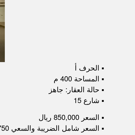
▪︎ الحرف أ
▪︎ المساحة 400 م
▪︎ حالة العقار: جاهز
▪︎ شارع 15
▪︎ السعر 850,000 ريال
▪︎ السعر شامل الضريبة والسعي 913,750 ريال