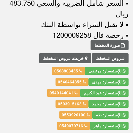
▪︎ السعر شامل الضريبة والسعي 483,750
ريال
▪︎ لا يقبل الشراء بواسطة البنك
▪︎ رخصة فال 1200009258
صورة المخطط
عـروض المخطط
خريطة عروض المخطط
للإستفسار: مرتضى
0568803435
للإستفسار: مهدي
0546464855
للإستفسار: عبد الكريم
0549144041
للإستفسار: محمد
0503915163
للإستفسار: طه
0553926100
للإستفسار: ماهر
0549070716