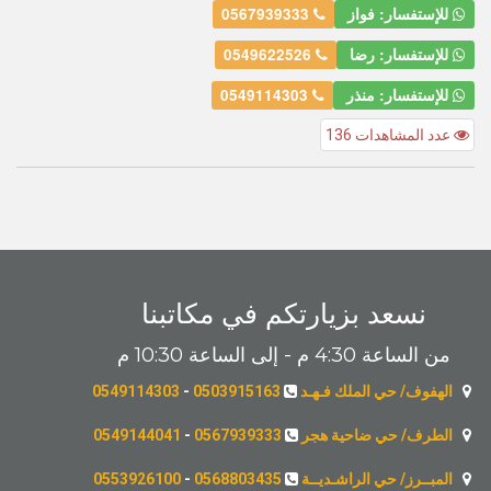
للإستفسار: فواز
0567939333
للإستفسار: رضا
0549622526
للإستفسار: منذر
0549114303
عدد المشاهدات 136
نسعد بزيارتكم في مكاتبنا
من الساعة 4:30 م - إلى الساعة 10:30 م
الهفوف/ حي الملك فـهـد
0503915163
-
0549114303
الطرف/ حي ضاحية هجر
0567939333
-
0549144041
المبــرز/ حي الراشـديــة
0568803435
-
0553926100