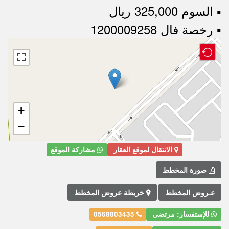
▪︎ السوم 325,000 ريال
▪︎ رخصة فال 1200009258
+
−
الانتقال لموقع العقار
مشاركة الموقع
صورة المخطط
عـروض المخطط
خريطة عروض المخطط
للإستفسار: مرتضى
0568803435