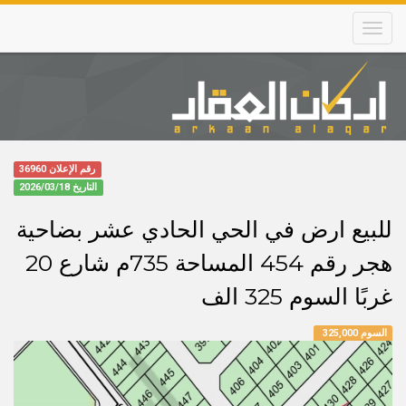
Skip
to
main
content
Main
navigation
رقم الإعلان 36960
التاريخ
2026/03/18
للبيع ارض في الحي الحادي عشر بضاحية
هجر رقم 454 المساحة 735م شارع 20
غربًا السوم 325 الف
السوم 325,000