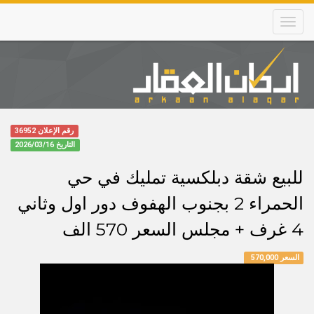
Skip
to
main
content
Main
navigation
رقم الإعلان 36952
التاريخ
2026/03/16
للبيع شقة دبلكسية تمليك في حي
الحمراء 2 بجنوب الهفوف دور اول وثاني
4 غرف + مجلس السعر 570 الف
السعر 570,000