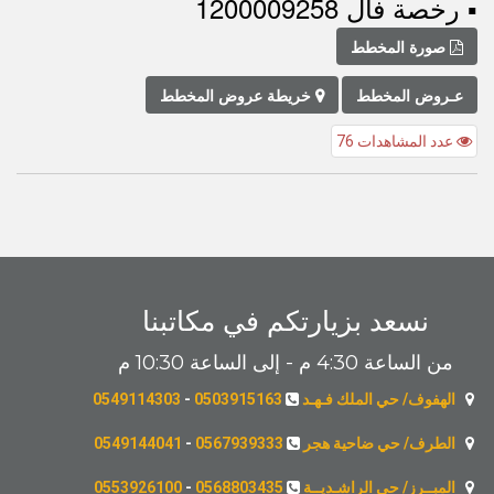
▪︎ رخصة فال 1200009258
صورة المخطط
عـروض المخطط
خريطة عروض المخطط
عدد المشاهدات 76
نسعد بزيارتكم في مكاتبنا
من الساعة 4:30 م - إلى الساعة 10:30 م
الهفوف/ حي الملك فـهـد
0503915163
-
0549114303
الطرف/ حي ضاحية هجر
0567939333
-
0549144041
المبــرز/ حي الراشـديــة
0568803435
-
0553926100