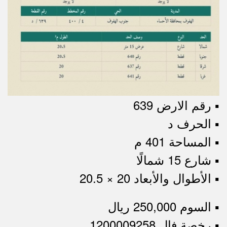
▪︎ رقم الارض 639
▪︎ الحرف د
▪︎ المساحة 401 م
▪︎ شارع 15 شمالًا
▪︎ الأطوال والأبعاد 20 × 20.5
▪︎ السوم 250,000 ريال
▪︎ رخصة فال 1200009258