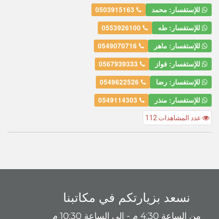
للإستفسار: محمد
0503915163
للإستفسار: طه
0553926100
للإستفسار: ماهر
0549070716
للإستفسار: فواز
0567939333
للإستفسار: رضا
0549622526
للإستفسار: منذر
0549114303
عدد المشاهدات 112
نسعد بزيارتكم في مكاتبنا
من الساعة 4:30 م - إلى الساعة 10:30 م