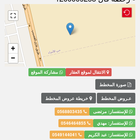
+
−
الانتقال لموقع العقار
مشاركة الموقع
صورة المخطط
عـروض المخطط
خريطة عروض المخطط
للإستفسار: مرتضى
0568803435
للإستفسار: مهدي
0546464855
للإستفسار: عبد الكريم
0549144041