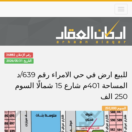
Skip
to
main
content
Main
navigation
رقم الإعلان 36882
التاريخ
2026/05/31
للبيع ارض في حي الامراء رقم 639/د
المساحة 401م شارع 15 شمالًا السوم
250 الف
السوم 250,000