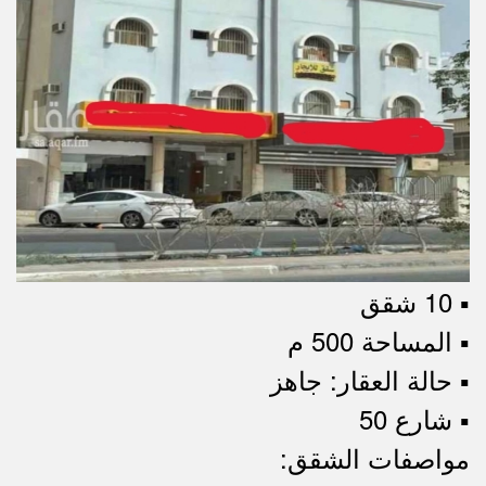
▪︎ 10 شقق
▪︎ المساحة 500 م
▪︎ حالة العقار: جاهز
▪︎ شارع 50
مواصفات الشقق: