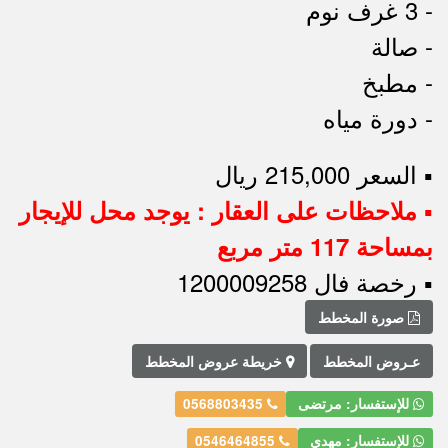
- 3 غرف نوم
- صالة
- مطبخ
- دورة مياه
▪︎ السعر 215,000 ريال
▪︎ ملاحظات على العقار : يوجد محل للإيجار
بمساحة 117 متر مربع
▪︎ رخصة فال 1200009258
صورة المخطط
عـروض المخطط
خريطة عروض المخطط
للإستفسار: مرتضى
0568803435
للإستفسار: مهدي
0546464855