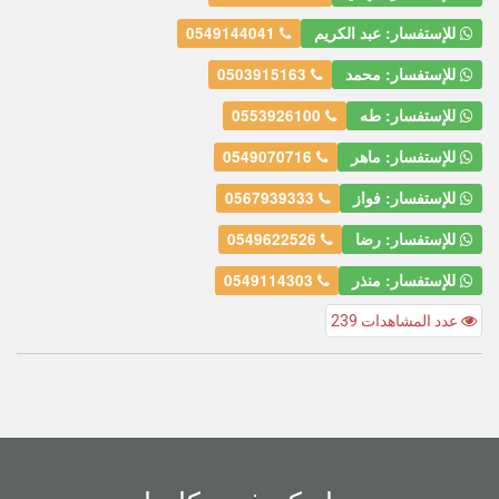
للإستفسار: عبد الكريم
0549144041
للإستفسار: محمد
0503915163
للإستفسار: طه
0553926100
للإستفسار: ماهر
0549070716
للإستفسار: فواز
0567939333
للإستفسار: رضا
0549622526
للإستفسار: منذر
0549114303
عدد المشاهدات 239