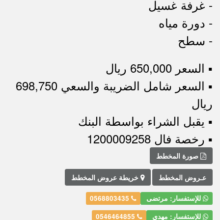
- غرفة غسيل
- دورة مياه
- سطح
▪︎ السعر 650,000 ريال
▪︎ السعر شامل الضريبة والسعي 698,750
ريال
▪︎ يقبل الشراء بواسطة البنك
▪︎ رخصة فال 1200009258
صورة المخطط
عـروض المخطط
خريطة عروض المخطط
للإستفسار: مرتضى
0568803435
للإستفسار: مهدي
0546464855