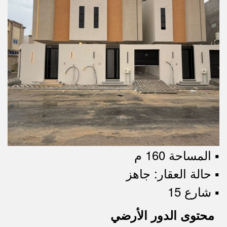
▪︎ المساحة 160 م
▪︎ حالة العقار: جاهز
▪︎ شارع 15
محتوى الدور الأرضي