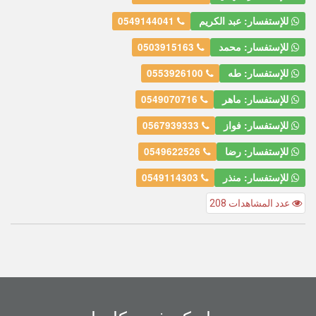
للإستفسار: عبد الكريم
0549144041
للإستفسار: محمد
0503915163
للإستفسار: طه
0553926100
للإستفسار: ماهر
0549070716
للإستفسار: فواز
0567939333
للإستفسار: رضا
0549622526
للإستفسار: منذر
0549114303
عدد المشاهدات 208