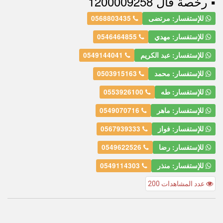
▪︎ رخصة فال 1200009258
للإستفسار: مرتضى
0568803435
للإستفسار: مهدي
0546464855
للإستفسار: عبد الكريم
0549144041
للإستفسار: محمد
0503915163
للإستفسار: طه
0553926100
للإستفسار: ماهر
0549070716
للإستفسار: فواز
0567939333
للإستفسار: رضا
0549622526
للإستفسار: منذر
0549114303
عدد المشاهدات 200