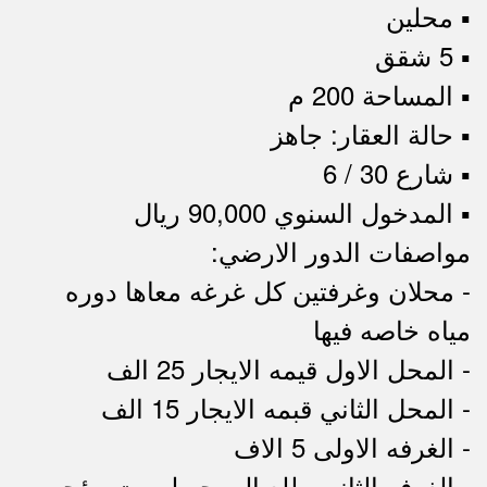
▪︎ محلين
▪︎ 5 شقق
▪︎ المساحة 200 م
▪︎ حالة العقار: جاهز
▪︎ شارع 30 / 6
▪︎ المدخول السنوي 90,000 ريال
مواصفات الدور الارضي:
- محلان وغرفتين كل غرغه معاها دوره
مياه خاصه فيها
- المحل الاول قيمه الايجار 25 الف
- المحل الثاني قبمه الايجار 15 الف
- الغرفه الاولى 5 الاف
- الغرفه الثانيه طلع الموجر ليست مؤجره