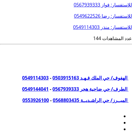
للإستفسار: فواز
0567939333
للإستفسار: رضا
0549622526
للإستفسار: منذر
0549114303
عدد المشاهدات 144
نسعد بزيارتكم في مكاتبنا
من الساعة 4:30 م - إلى الساعة 10:30 م
الهفوف/ حي الملك فـهـد
0503915163
-
0549114303
الطرف/ حي ضاحية هجر
0567939333
-
0549144041
المبــرز/ حي الراشـديــة
0568803435
-
0553926100