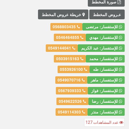
صورة المخطط
عـروض المخطط
خريطة عروض المخطط
للإستفسار: مرتضى
0568803435
للإستفسار: مهدي
0546464855
للإستفسار: عبد الكريم
0549144041
للإستفسار: محمد
0503915163
للإستفسار: طه
0553926100
للإستفسار: ماهر
0549070716
للإستفسار: فواز
0567939333
للإستفسار: رضا
0549622526
للإستفسار: منذر
0549114303
عدد المشاهدات 127