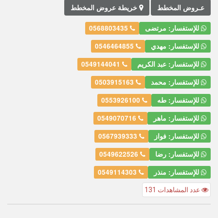
عـروض المخطط
خريطة عروض المخطط
للإستفسار: مرتضى
0568803435
للإستفسار: مهدي
0546464855
للإستفسار: عبد الكريم
0549144041
للإستفسار: محمد
0503915163
للإستفسار: طه
0553926100
للإستفسار: ماهر
0549070716
للإستفسار: فواز
0567939333
للإستفسار: رضا
0549622526
للإستفسار: منذر
0549114303
عدد المشاهدات 131