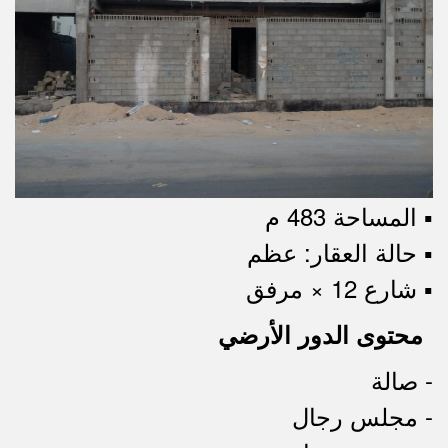
▪︎ المساحة 483 م
▪︎ حالة العقار: عظم
▪︎ شارع 12 × مرفق
محتوى الدور الأرضي
- صالة
- مجلس رجال