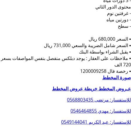
- 3 دورات مياه
محتوى الدور الثاني
- غرفتين نوم
- دورتين مياه
- سطح
▪︎ السعر 680,000 ريال
▪︎ السعر شامل الضريبة والسعي 731,000 ريال
▪︎ يقبل الشراء بواسطة البنك
▪︎ ملاحظات على العقار : يوجد دبلكس منفصل بنفس المواصفات بسعر
720 الف
▪︎ رخصة فال 1200009258
صورة المخطط
عـروض المخطط
خريطة عروض المخطط
للإستفسار: مرتضى
0568803435
للإستفسار: مهدي
0546464855
للإستفسار: عبد الكريم
0549144041