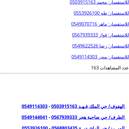
للإستفسار: محمد
0503915163
للإستفسار: طه
0553926100
للإستفسار: ماهر
0549070716
للإستفسار: فواز
0567939333
للإستفسار: رضا
0549622526
للإستفسار: منذر
0549114303
عدد المشاهدات 163
نسعد بزيارتكم في مكاتبنا
من الساعة 4:30 م - إلى الساعة 10:30 م
الهفوف/ حي الملك فـهـد
0503915163
-
0549114303
الطرف/ حي ضاحية هجر
0567939333
-
0549144041
المبــرز/ حي الراشـديــة
0568803435
-
0553926100