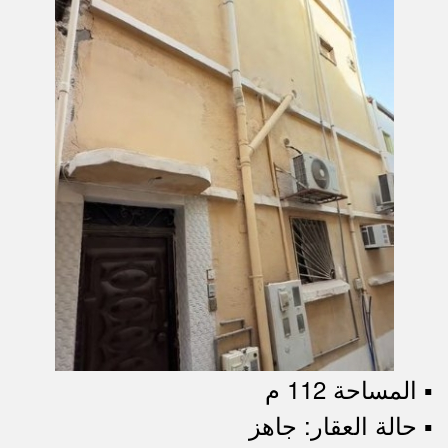
▪︎ المساحة 112 م
▪︎ حالة العقار: جاهز