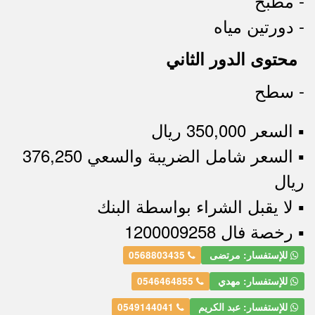
- مطبخ
- دورتين مياه
محتوى الدور الثاني
- سطح
▪︎ السعر 350,000 ريال
▪︎ السعر شامل الضريبة والسعي 376,250
ريال
▪︎ لا يقبل الشراء بواسطة البنك
▪︎ رخصة فال 1200009258
للإستفسار: مرتضى
0568803435
للإستفسار: مهدي
0546464855
للإستفسار: عبد الكريم
0549144041