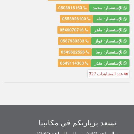
للإستفسار: محمد
0503915163
للإستفسار: طه
0553926100
للإستفسار: ماهر
0549070716
للإستفسار: فواز
0567939333
للإستفسار: رضا
0549622526
للإستفسار: منذر
0549114303
عدد المشاهدات 327
نسعد بزيارتكم في مكاتبنا
من الساعة 4:30 م - إلى الساعة 10:30 م