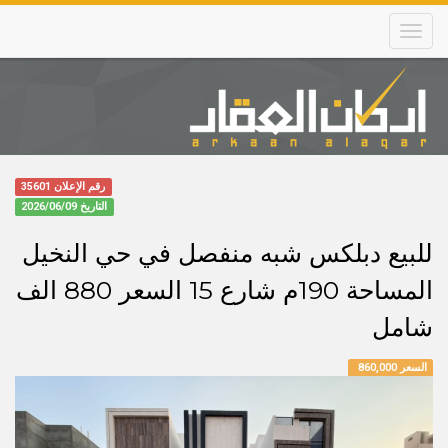
Skip
to
main
content
Main
navigation
رقم الإعلان 35601
التاريخ
2026/06/09
للبيع دبلكس شبه منفصل في حي النخيل
المساحة 190م شارع 15 السعر 880 الف
شامل
السعر 860,000