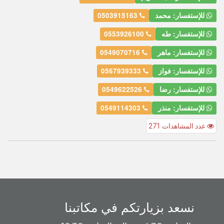
للإستفسار: محمد
0503915163
للإستفسار: طه
0553926100
للإستفسار: ماهر
0549070716
للإستفسار: فواز
0567939333
للإستفسار: رضا
0549622526
للإستفسار: منذر
0549114303
عدد المشاهدات 271
نسعد بزيارتكم في مكاتبنا