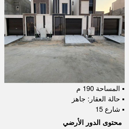
▪︎ المساحة 190 م
▪︎ حالة العقار: جاهز
▪︎ شارع 15
محتوى الدور الأرضي