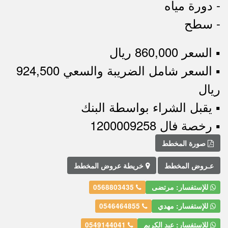
- دورة مياه
- سطح
▪︎ السعر 860,000 ريال
▪︎ السعر شامل الضريبة والسعي 924,500
ريال
▪︎ يقبل الشراء بواسطة البنك
▪︎ رخصة فال 1200009258
صورة المخطط
عـروض المخطط
خريطة عروض المخطط
للإستفسار: مرتضى
0568803435
للإستفسار: مهدي
0546464855
للإستفسار: عبد الكريم
0549144041