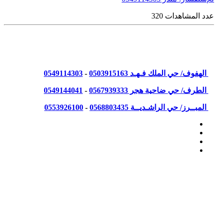
عدد المشاهدات 320
نسعد بزيارتكم في مكاتبنا
من الساعة 4:30 م - إلى الساعة 10:30 م
الهفوف/ حي الملك فـهـد
0503915163
-
0549114303
الطرف/ حي ضاحية هجر
0567939333
-
0549144041
المبــرز/ حي الراشـديــة
0568803435
-
0553926100
أعلى الصفحة