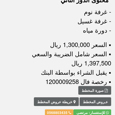
- غرفة نوم
- غرفة غسيل
- دورة مياه
▪︎ السعر 1,300,000 ريال
▪︎ السعر شامل الضريبة والسعي
1,397,500 ريال
▪︎ يقبل الشراء بواسطة البنك
▪︎ رخصة فال 1200009258
صورة المخطط
عـروض المخطط
خريطة عروض المخطط
للإستفسار: مرتضى
0568803435