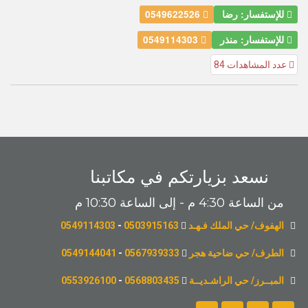
للإستفسار: رضا
0549622526
للإستفسار: منذر
0549114303
عدد المشاهدات 84
نسعد بزيارتكم في مكاتبنا
من الساعة 4:30 م - إلى الساعة 10:30 م
الهفوف/ حي الملك فـهـد
0503915163
-
0549114303
الطرف/ حي ضاحية هجر
0567939333
-
0549144041
المبــرز/ حي الراشـديــة
0568803435
-
0553926100