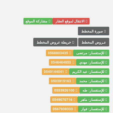
الانتقال لموقع العقار
مشاركة الموقع
صورة المخطط
عـروض المخطط
خريطة عروض المخطط
للإستفسار: مرتضى
0568803435
للإستفسار: مهدي
0546464855
للإستفسار: عبد الكريم
0549144041
للإستفسار: محمد
0503915163
للإستفسار: طه
0553926100
للإستفسار: ماهر
0549070716
للإستفسار: فواز
0567939333