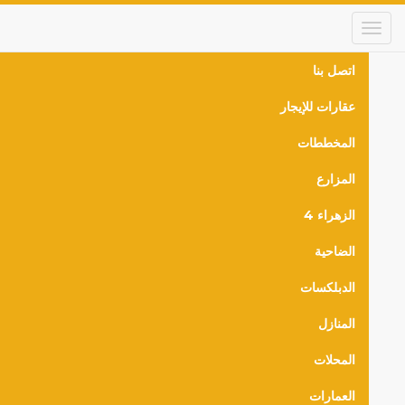
Skip
to
main
content
اتصل بنا
Main
عقارات للإيجار
navigation
المخططات
المزارع
الزهراء 4
الضاحية
الدبلكسات
المنازل
المحلات
العمارات