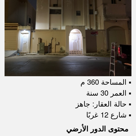
▪︎ المساحة 360 م
▪︎ العمر 30 سنة
▪︎ حالة العقار: جاهز
▪︎ شارع 12 غربًا
محتوى الدور الأرضي