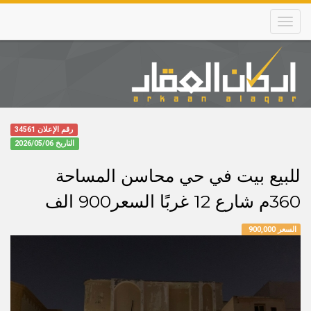
Skip
to
main
content
Main
navigation
رقم الإعلان 34561
التاريخ
2026/05/06
للبيع بيت في حي محاسن المساحة
360م شارع 12 غربًا السعر900 الف
السعر 900,000