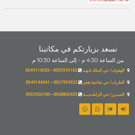
نسعد بزيارتكم في مكاتبنا
من الساعة 4:30 م - إلى الساعة 10:30 م
الهفوف/ حي الملك فـهـد
0503915163
-
0549114303
الطرف/ حي ضاحية هجر
0567939333
-
0549144041
المبــرز/ حي الراشـديــة
0568803435
-
0553926100