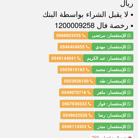
ريال
▪︎ لا يقبل الشراء بواسطة البنك
▪︎ رخصة فال 1200009258
للإستفسار: مرتضى
0568803435
للإستفسار: مهدي
0546464855
للإستفسار: عبد الكريم
0549144041
للإستفسار: محمد
0503915163
للإستفسار: طه
0553926100
للإستفسار: ماهر
0549070716
للإستفسار: فواز
0567939333
للإستفسار: رضا
0549622526
للإستفسار: منذر
0549114303
عدد المشاهدات 250